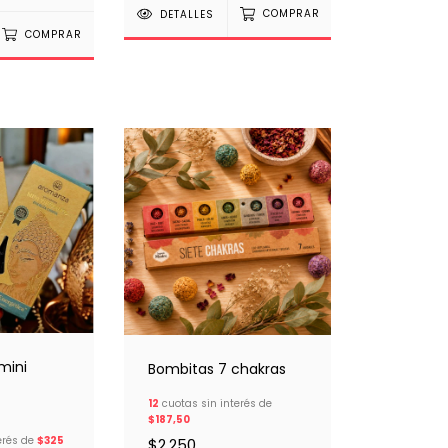
DETALLES
COMPRAR
COMPRAR
mini
Bombitas 7 chakras
12
cuotas sin interés de
$187,50
erés de
$325
$2.250