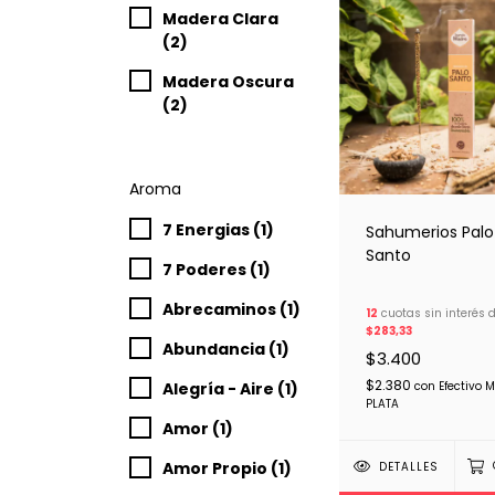
Madera Clara
(2)
Madera Oscura
(2)
Aroma
7 Energias (1)
Sahumerios Palo
Santo
7 Poderes (1)
Abrecaminos (1)
12
cuotas sin interés 
$283,33
Abundancia (1)
$3.400
$2.380
Alegría - Aire (1)
con
Efectivo 
PLATA
Amor (1)
Amor Propio (1)
DETALLES