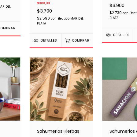
$308,33
$3.900
MAR DEL
$3.700
$2.730
con
Efec
$2.590
PLATA
con
Efectivo MAR DEL
PLATA
DETALLES
DETALLES
COMPRAR
Sahumerios Hierbas
Sahumerios 