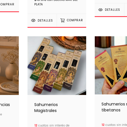
PLATA
DETALLES
DETALLES
COMPRAR
Sahumerios 
Sahumerios
ncias
tibetanos
Magistrales
de
12
cuotas sin int
12
cuotas sin interés de