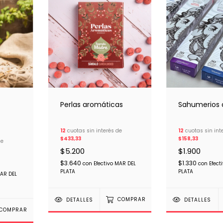
Perlas aromáticas
Sahumerios d
12
cuotas sin interés de
12
cuotas sin int
$433,33
$158,33
de
$5.200
$1.900
$3.640
$1.330
con
Efectivo MAR DEL
con
Efect
PLATA
PLATA
MAR DEL
DETALLES
COMPRAR
DETALLES
COMPRAR