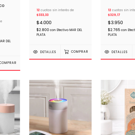
ico
12
cuotas sin interés de
12
cuotas sin int
$333,33
$329,17
de
$4.000
$3.950
$2.800
$2.765
con
Efectivo MAR DEL
con
Efec
PLATA
PLATA
MAR DEL
DETALLES
COMPRAR
DETALLES
COMPRAR