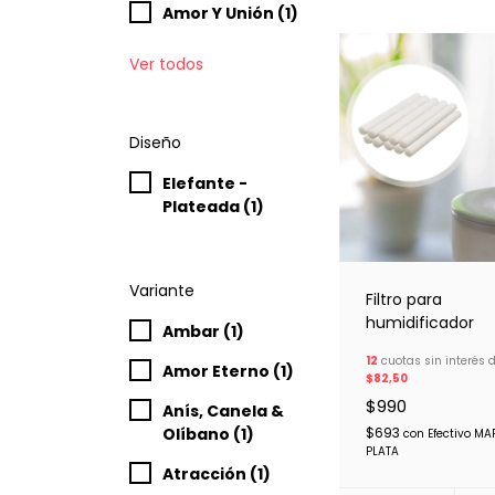
Amor Y Unión (1)
Ver todos
Diseño
Elefante -
Plateada (1)
Variante
Filtro para
humidificador
Ambar (1)
12
cuotas sin interés 
Amor Eterno (1)
$82,50
$990
Anís, Canela &
Olíbano (1)
$693
con
Efectivo MA
PLATA
Atracción (1)