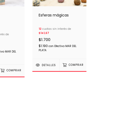
Esferas mágicas
12
cuotas sin interés de
$141,67
erés de
$1.700
$1.190
con
Efectivo MAR DEL
PLATA
tivo MAR DEL
DETALLES
COMPRAR
COMPRAR