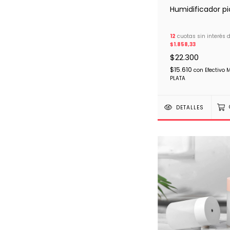
Humidificador p
12
cuotas sin interés 
$1.858,33
$22.300
$15.610
con
Efectivo 
PLATA
DETALLES