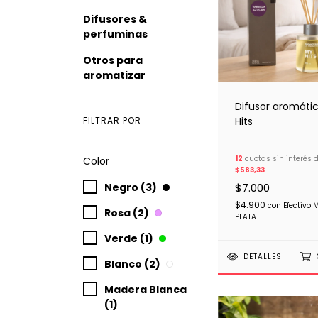
Difusores &
perfuminas
Otros para
aromatizar
Difusor aromáti
Hits
FILTRAR POR
12
cuotas sin interés 
Color
$583,33
$7.000
Negro (3)
$4.900
con
Efectivo 
Rosa (2)
PLATA
Verde (1)
DETALLES
Blanco (2)
Madera Blanca
(1)