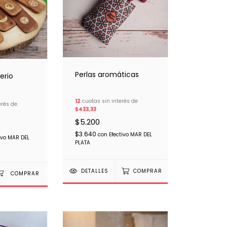
Perlas aromáticas
erio
12
cuotas sin interés de
erés de
$433,33
$5.200
$3.640
con
Efectivo MAR DEL
ivo MAR DEL
PLATA
DETALLES
COMPRAR