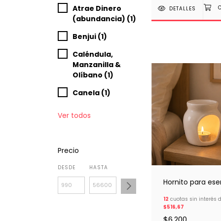
Atrae Dinero
DETALLES
(abundancia) (1)
Benjui (1)
Caléndula,
Manzanilla &
Olíbano (1)
Canela (1)
Ver todos
Precio
DESDE
HASTA
Hornito para ese
12
cuotas sin interés 
$516,67
$6.200