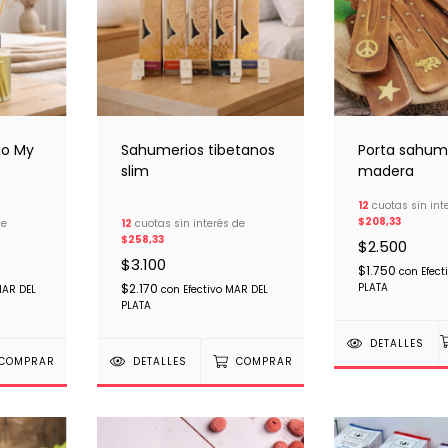
co My
Sahumerios tibetanos
Porta sahum
slim
madera
12
cuotas sin int
$208,33
de
12
cuotas sin interés de
$258,33
$2.500
$3.100
$1.750
con
Efect
$2.170
PLATA
MAR DEL
con
Efectivo MAR DEL
PLATA
DETALLES
COMPRAR
DETALLES
COMPRAR