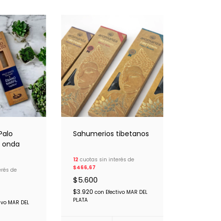
Palo
Sahumerios tibetanos
 onda
12
cuotas sin interés de
$466,67
erés de
$5.600
$3.920
con
Efectivo MAR DEL
PLATA
tivo MAR DEL