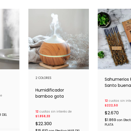
2 COLORES
Sahumerios 
Santo buena
Humidificador
de
bamboo gota
12
cuotas sin int
$222,50
12
cuotas sin interés de
$2.670
R DEL
$1.858,33
$1.869
con
Efec
$22.300
PLATA
$15.610
con
Efectivo MAR DEL