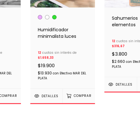
Sahumerios
elementos
Humidificador
minimalista luces
12
cuotas sin int
$316,67
de
12
cuotas sin interés de
$3.800
$1.658,33
$2.660
con
Efec
$19.900
PLATA
$13.930
 MAR DEL
con
Efectivo MAR DEL
PLATA
DETALLES
COMPRAR
DETALLES
COMPRAR