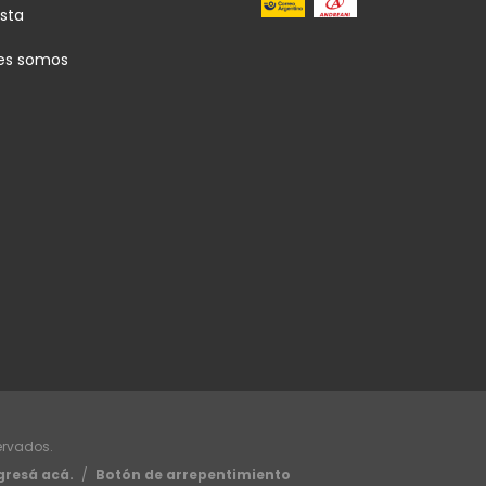
sta
es somos
ervados.
gresá acá.
/
Botón de arrepentimiento