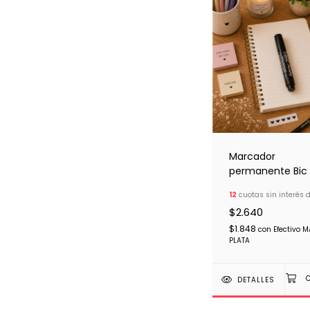
Marcador
permanente Bic
12
cuotas sin interés 
$2.640
$1.848
con
Efectivo 
PLATA
DETALLES