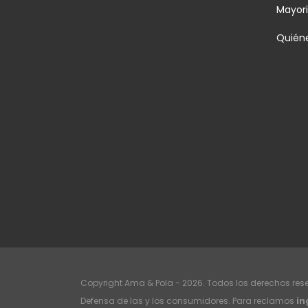
Mayori
Quién
Copyright Ama & Pola - 2026. Todos los derechos res
Defensa de las y los consumidores. Para reclamos
in