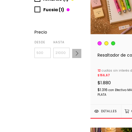
Fucsia (1)
Precio
DESDE
HASTA
Resaltador de co
12
cuotas sin interés 
$156,67
$1.880
$1.316
con
Efectivo M
PLATA
DETALLES