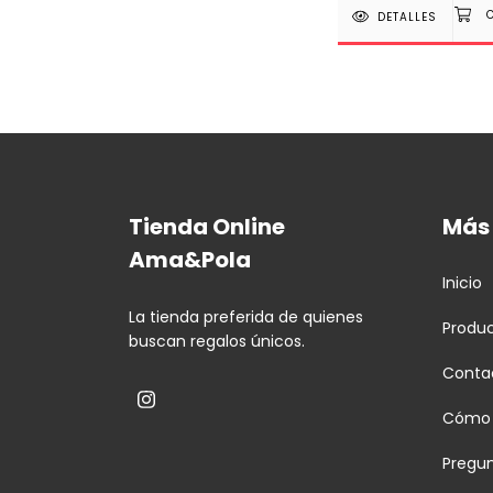
DETALLES
Tienda Online
Más 
Ama&Pola
Inicio
La tienda preferida de quienes
Produ
buscan regalos únicos.
Conta
Cómo
Pregun