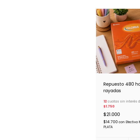
Repuesto 480 ho
rayadas
12
cuotas sin interés 
$1.750
$21.000
$14.700
con
Efectivo
PLATA