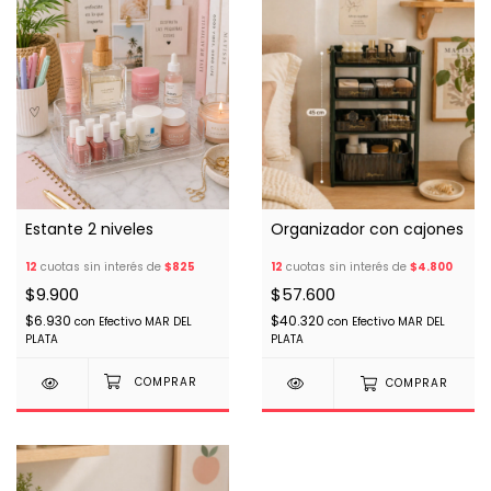
Estante 2 niveles
Organizador con cajones
12
cuotas sin interés de
$825
12
cuotas sin interés de
$4.800
$9.900
$57.600
$6.930
$40.320
con
Efectivo MAR DEL
con
Efectivo MAR DEL
PLATA
PLATA
COMPRAR