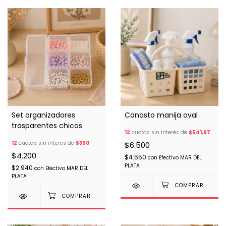
Set organizadores
Canasto manija oval
trasparentes chicos
12
cuotas sin interés de
$541,67
12
cuotas sin interés de
$350
$6.500
$4.200
$4.550
con
Efectivo MAR DEL
PLATA
$2.940
con
Efectivo MAR DEL
PLATA