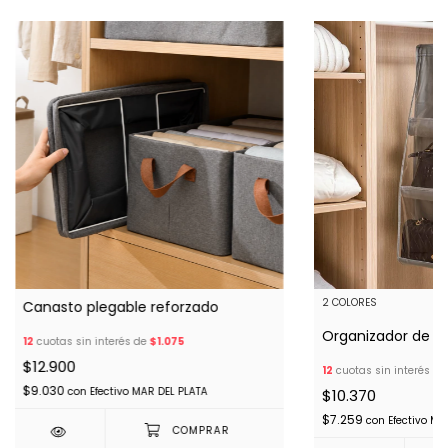
2 COLORES
Canasto plegable reforzado
Organizador de p
12
cuotas sin interés de
$1.075
$12.900
12
cuotas sin interés d
$9.030
con
Efectivo MAR DEL PLATA
$10.370
$7.259
con
Efectivo MA