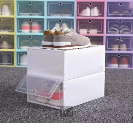
1
/
7