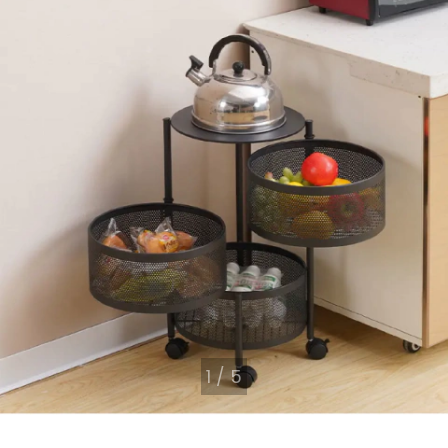
1
/
5