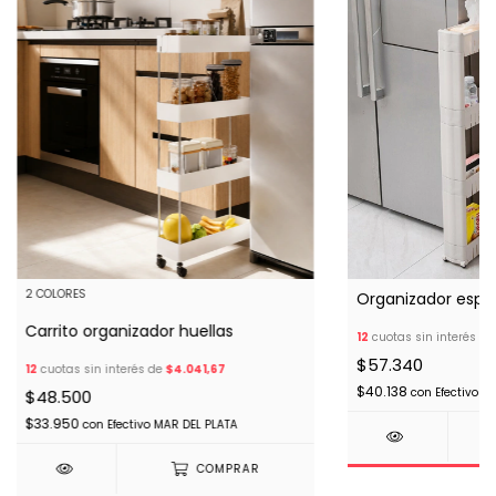
2 COLORES
Organizador espa
Carrito organizador huellas
12
cuotas sin interés d
$57.340
12
cuotas sin interés de
$4.041,67
$40.138
con
Efectivo M
$48.500
$33.950
con
Efectivo MAR DEL PLATA
COMPRAR